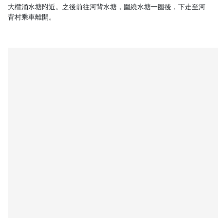
大欖涌水塘附近。之後前往河背水塘，圍繞水塘一圈後，下走至河
背村乘車離開。