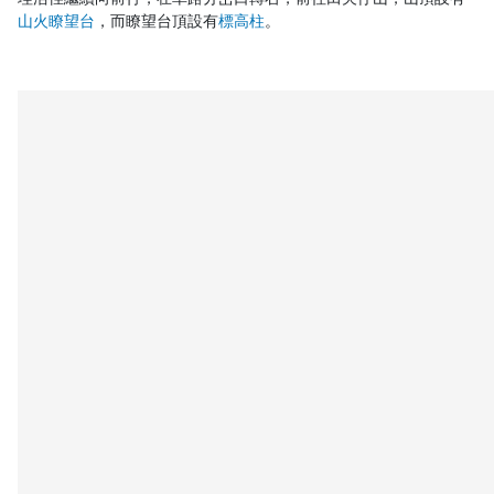
山火瞭望台
，而瞭望台頂設有
標高柱
。