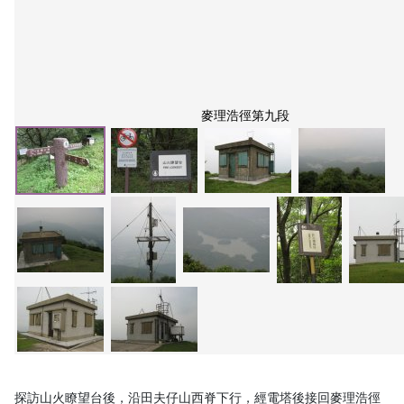
麥理浩徑第九段
探訪山火瞭望台後，沿田夫仔山西脊下行，經電塔後接回麥理浩徑