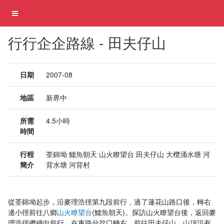
行行企企路線 - 田夫仔山
日期
2007-08
地區
新界中
所需
4.5小時
時間
行程
荃錦坳 鱷魚朝天 山火瞭望台 田夫仔山 大欖涌水塘 河
簡介
背水塘 河背村
從荃錦坳起步，沿麥理浩徑第九段前行，過了蓮花山路口後，轉右
邊小徑前往八鄉
山火瞭望台
(鱷魚朝天)。探訪山火瞭望台後，返回麥
理浩徑繼續向前行，在車路分岔口轉右，前往田夫仔山，山頂設有