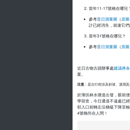
當年11-17號橋在哪兒
參考
昔日測量圖
（
原圖
計已經消失，就連它們
當年31號橋在哪兒？
參考
昔日測量圖
（
原圖
近日古物古蹟辦事處
建議將各
案。
注意
：是次行程涉及斜坡、溪澗及
於薄扶林水塘道出發，眼前便
學宿舍，今日通道不遠處已經
邨入口前轉左沿梯級下降至輸
4號橋尚在人間！