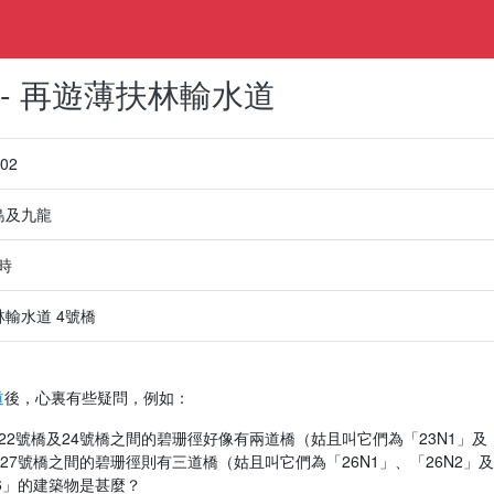
- 再遊薄扶林輸水道
-02
島及九龍
小時
輸水道 4號橋
道
後，心裏有些疑問，例如：
22號橋及24號橋之間的碧珊徑好像有兩道橋（姑且叫它們為「23N1」及「
27號橋之間的碧珊徑則有三道橋（姑且叫它們為「26N1」、「26N2」及
6」的建築物是甚麼？