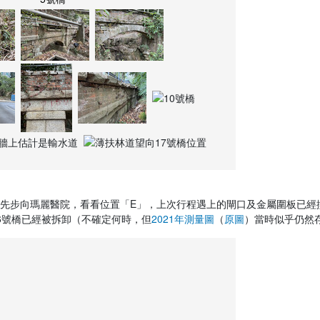
先步向瑪麗醫院，看看位置「E」，上次行程遇上的閘口及金屬圍板已經
6號橋已經被拆卸（不確定何時，但
2021年測量圖
（
原圖
）當時似乎仍然