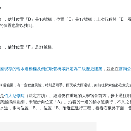
？
），估計位置「D」是16號橋，位置「E」是17號橋；上次行程於「E」
的位置也難以找到。
），估計位置「F」是31號橋。
座現存的輸水道橋樑及倒虹吸管橋墩評定為二級歷史建築
，並正在
諮詢公
河道範圍，有一定程度風險，特別是雨季、雨天或大雨過後，如前往探索務必注意安
是
伯大尼修院
（法定古蹟）。經過仍在重建的大學宿舍前方，步上通往明
築起鐵絲圍網，未能步向位置「A」。沿着另一邊的輸水道前行，不久之
水道，步向位置「B」。位置「B」附近正進行工程，看看石板路下面，