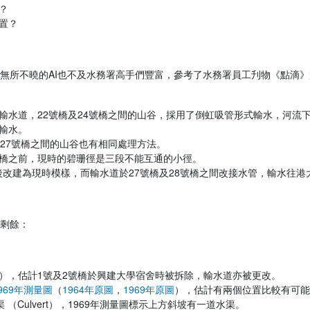
？
置？
無所不曉的AI也不及水務署高手們豐富，參考了水務署員工刋物《點滴》
輸水道，22號橋及24號橋之間的山谷，採用了倒虹吸管形式輸水，河流
輸水。
及27號橋之間的山谷也有相同處理方法。
橋之前，現時的碧珊徑是三段不能互通的小徑。
後改建為現時模樣，而輸水道於27號橋及28號橋之間改接水管，輸水往
剩餘：
），估計1號及2號橋於興建大學宿舍時被拆除，輸水道亦被更改。
969年測量圖
（
1964年原圖
，
1969年原圖
），估計有兩個位置比較有可能
（Culvert），1969年測量圖標示上方斜坡有一道水渠。