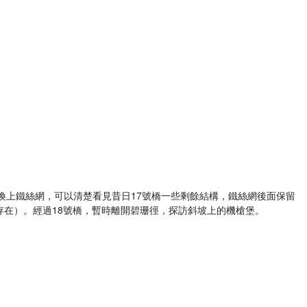
換上鐵絲網，可以清楚看見昔日17號橋一些剩餘結構，鐵絲網後面保留
存在）。經過18號橋，暫時離開碧珊徑，探訪斜坡上的機槍堡。