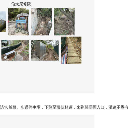
伯大尼修院
訪10號橋。步過停車場，下降至薄扶林道，來到碧珊徑入口，沿途不覺