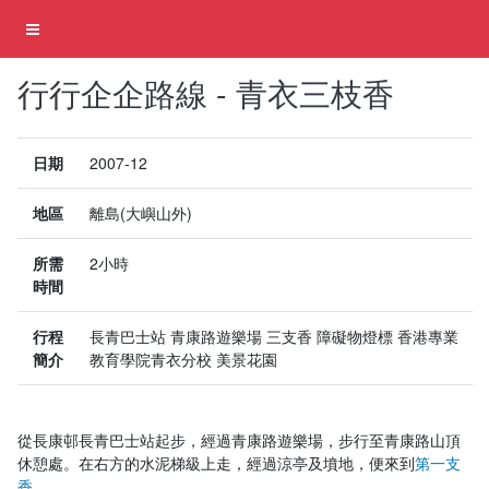
行行企企路線 - 青衣三枝香
日期
2007-12
地區
離島(大嶼山外)
所需
2小時
時間
行程
長青巴士站 青康路遊樂場 三支香 障礙物燈標 香港專業
簡介
教育學院青衣分校 美景花園
從長康邨長青巴士站起步，經過青康路遊樂場，步行至青康路山頂
休憩處。在右方的水泥梯級上走，經過涼亭及墳地，便來到
第一支
香
。