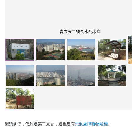
青衣東二號食水配水庫
繼續前行，便到達第二支香，這裡建有
民航處障礙物燈標
。