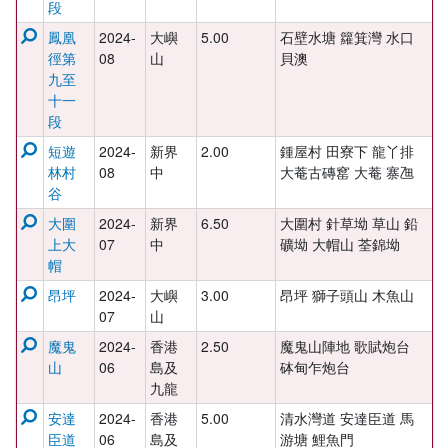
段
鳳凰
2024-
大嶼
5.00
石壁水塘 籮箕灣 水口
徑第
08
山
貝澳
九至
十一
段
短遊
2024-
新界
2.00
鍾屋村 田寮下 龍丫排
林村
08
中
大菴古磚窰 大菴 寨乪
谷
大圍
2024-
新界
6.50
大圍村 針草坳 草山 鉛
上大
07
中
礦坳 大帽山 荃錦坳
帽
昂坪
2024-
大嶼
3.00
昂坪 獅子頭山 木魚山
07
山
魔鬼
2024-
香港
2.50
魔鬼山陣地 歌賦炮台
山
06
島及
砵甸乍炮台
九龍
安達
2024-
香港
5.00
清水灣道 安達臣道 馬
臣道
06
島及
游塘 鯉魚門