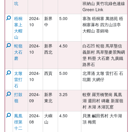
坑
班納山 黃竹坑綠色連線
Green Link
梧桐
2024-
新界
5.00
寨乪 梧桐寨 萬德苑 梧
寨上
10
中
桐寨瀑布 四方山涼亭
大帽
大帽山 荃錦坳
山
蛇嶺
2024-
新界
4.50
白石凹 蛇嶺 馬草壟信
大石
10
西北
義新村 馬草壟麥景陶碉
磨
堡 料壆 大石磨 九廣鐵
路界石
太墩
2024-
西貢
5.00
北潭涌 太墩 雷打石 石
雷打
10
坑圍 大網仔
石
打鼓
2024-
新界
3.25
較寮 羅芳橋警崗 鳳凰
嶺
09
東北
湖 週田村 磚廠 新屋嶺
村 木湖 木湖瓦窰
鳳凰
2024-
大嶼
4.50
貝澳 鹹田舊村 大牛湖
徑第
08
山
頂 梅窩
十二