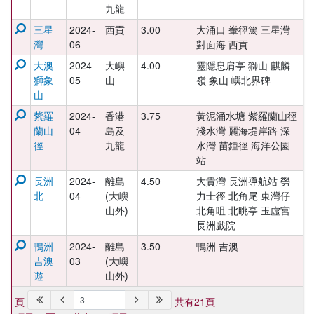
九龍
三星
2024-
西貢
3.00
大涌口 輋徑篤 三星灣
灣
06
對面海 西貢
大澳
2024-
大嶼
4.00
靈隱息肩亭 獅山 麒麟
獅象
05
山
嶺 象山 嶼北界碑
山
紫羅
2024-
香港
3.75
黃泥涌水塘 紫羅蘭山徑
蘭山
04
島及
淺水灣 麗海堤岸路 深
徑
九龍
水灣 苗鍾徑 海洋公園
站
長洲
2024-
離島
4.50
大貴灣 長洲導航站 勞
北
04
(大嶼
力士徑 北角尾 東灣仔
山外)
北角咀 北眺亭 玉虛宮
長洲戲院
鴨洲
2024-
離島
3.50
鴨洲 吉澳
吉澳
03
(大嶼
遊
山外)
頁
共有21頁