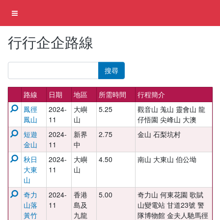
行行企企路線
搜尋
路線
日期
地區
所需時間
行程簡介
鳳徑
2024-
大嶼
5.25
觀音山 羗山 靈會山 龍
鳳山
11
山
仔悟園 尖峰山 大澳
短遊
2024-
新界
2.75
金山 石梨坑村
金山
11
中
秋日
2024-
大嶼
4.50
南山 大東山 伯公坳
大東
11
山
山
奇力
2024-
香港
5.00
奇力山 何東花園 歌賦
山落
11
島及
山變電站 甘道23號 警
黃竹
九龍
隊博物館 金夫人馳馬徑